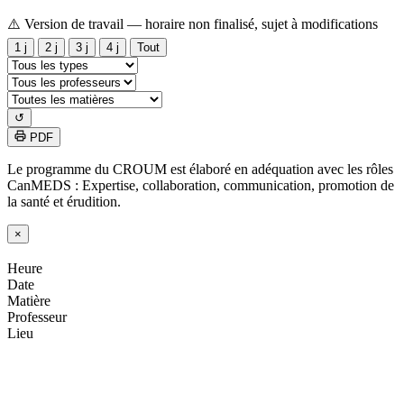
⚠️ Version de travail — horaire non finalisé, sujet à modifications
1 j
2 j
3 j
4 j
Tout
↺
PDF
Le programme du CROUM est élaboré en adéquation avec les rôles
CanMEDS : Expertise, collaboration, communication, promotion de
la santé et érudition.
×
Heure
Date
Matière
Professeur
Lieu